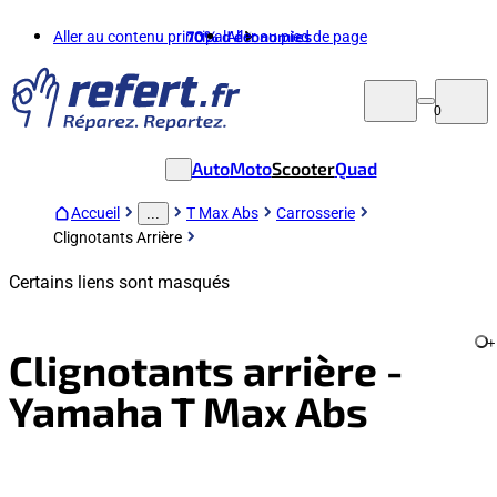
Aller au contenu principal
70%
d'économies
Aller au pied de page
0
Auto
Moto
Scooter
Quad
Accueil
T Max Abs
Carrosserie
...
Clignotants Arrière
Certains liens sont masqués
+
Clignotants arrière -
Yamaha T Max Abs