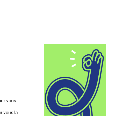
,
our vous.
r vous la