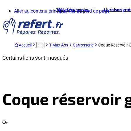
70%
d'économies
Livraison gra
Aller au contenu principal
Aller au pied de page
Accueil
T Max Abs
Carrosserie
Coque Réservoir 
...
Certains liens sont masqués
Coque réservoir 
+