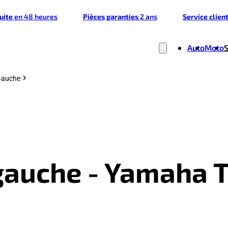
tuite
en 48 heures
Pièces garanties
2 ans
Service clien
Auto
Moto
Gauche
gauche - Yamaha 