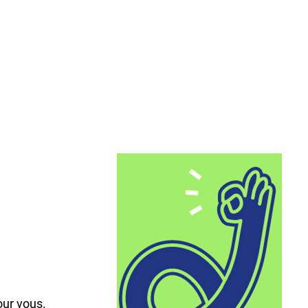
,
our vous.