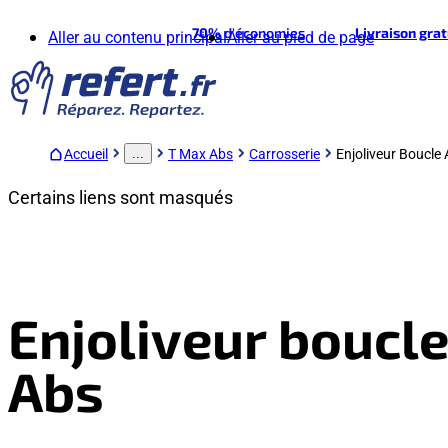
70%
d'économies
Livraison gra
Aller au contenu principal
Aller au pied de page
Accueil
T Max Abs
Carrosserie
Enjoliveur Boucle
...
Certains liens sont masqués
Enjoliveur boucl
Abs