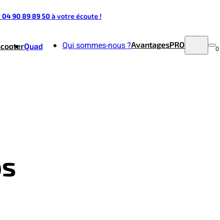
t 04 90 89 89 50
à votre écoute !
Avantages
PRO
Qui sommes-nous ?
Scooter
Quad
0
bs