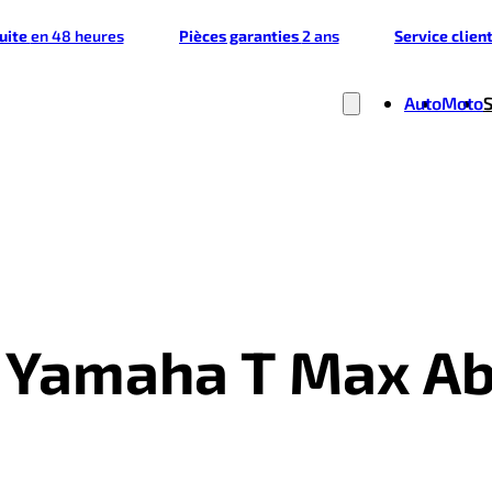
tuite
en 48 heures
Pièces garanties
2 ans
Service clien
Auto
Moto
 - Yamaha T Max A