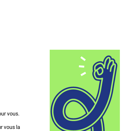
,
our vous.
r vous la