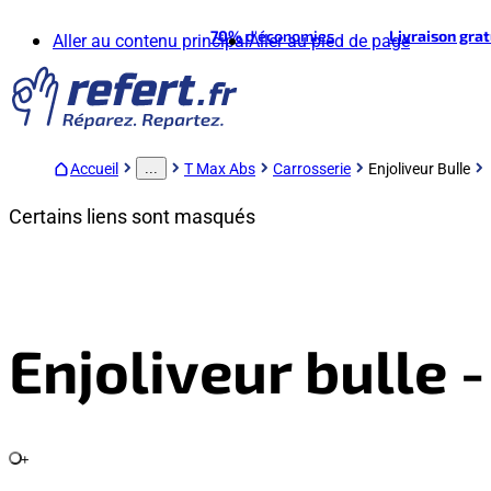
70%
d'économies
Livraison gra
Aller au contenu principal
Aller au pied de page
Accueil
T Max Abs
Carrosserie
Enjoliveur Bulle
...
Certains liens sont masqués
Enjoliveur bulle
+