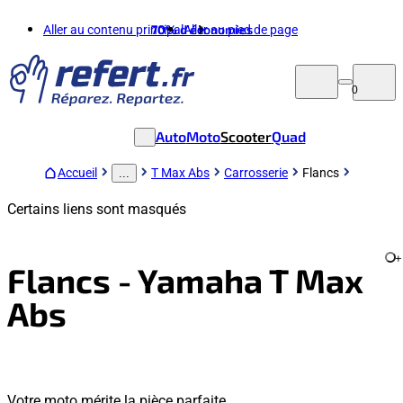
Aller au contenu principal
70%
d'économies
Aller au pied de page
0
Auto
Moto
Scooter
Quad
Accueil
T Max Abs
Carrosserie
Flancs
...
Certains liens sont masqués
+
Flancs - Yamaha T Max
Abs
Votre moto mérite la pièce parfaite.