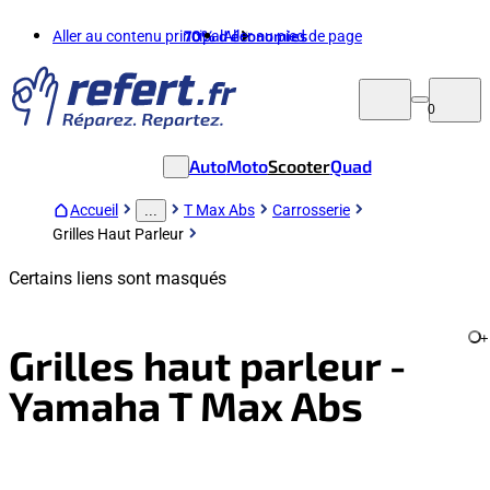
Aller au contenu principal
70%
d'économies
Aller au pied de page
0
Auto
Moto
Scooter
Quad
Accueil
T Max Abs
Carrosserie
...
Grilles Haut Parleur
Certains liens sont masqués
+
Grilles haut parleur -
Yamaha T Max Abs