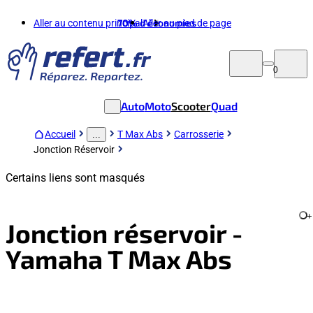
Aller au contenu principal
70%
d'économies
Aller au pied de page
0
Auto
Moto
Scooter
Quad
Accueil
T Max Abs
Carrosserie
...
Jonction Réservoir
Certains liens sont masqués
+
Jonction réservoir -
Yamaha T Max Abs