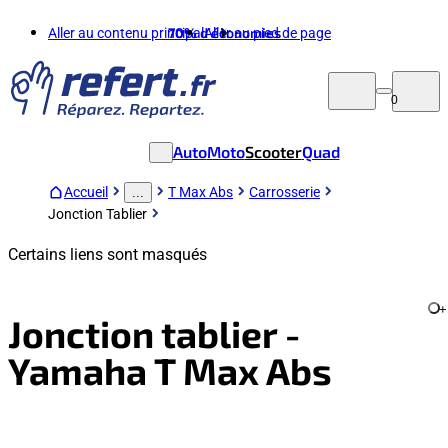
Aller au contenu principal
70%
d'économies
Aller au pied de page
0
Auto
Moto
Scooter
Quad
Accueil
T Max Abs
Carrosserie
...
Jonction Tablier
Certains liens sont masqués
+
Jonction tablier -
Yamaha T Max Abs