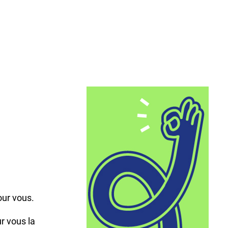
,
our vous.
r vous la