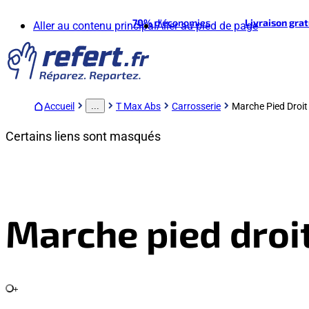
70%
d'économies
Livraison gra
Aller au contenu principal
Aller au pied de page
Accueil
T Max Abs
Carrosserie
Marche Pied Droit
...
Certains liens sont masqués
Marche pied droi
+