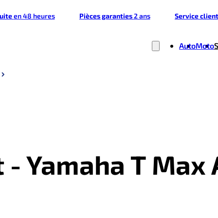
tuite
en 48 heures
Pièces garanties
2 ans
Service clien
Auto
Moto
t - Yamaha T Max