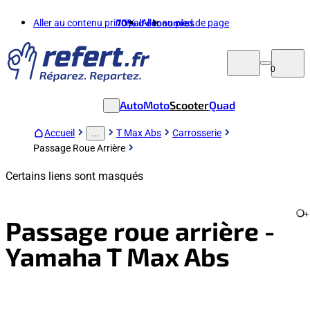
Aller au contenu principal
70%
d'économies
Aller au pied de page
0
Auto
Moto
Scooter
Quad
Accueil
T Max Abs
Carrosserie
...
Passage Roue Arrière
Certains liens sont masqués
+
Passage roue arrière -
Yamaha T Max Abs