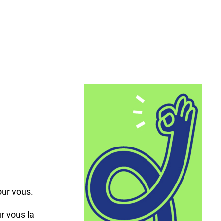
,
our vous.
r vous la