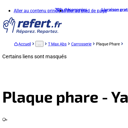
70%
d'économies
Livraison gra
Aller au contenu principal
Aller au pied de page
Accueil
T Max Abs
Carrosserie
Plaque Phare
...
Certains liens sont masqués
Plaque phare - 
+