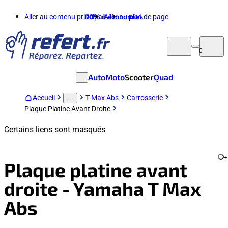
Aller au contenu principal
70%
d'économies
Aller au pied de page
0
Auto
Moto
Scooter
Quad
Accueil
T Max Abs
Carrosserie
...
Plaque Platine Avant Droite
Certains liens sont masqués
+
Plaque platine avant
droite - Yamaha T Max
Abs