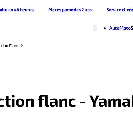
tuite
en 48 heures
Pièces garanties
2 ans
Service clien
Auto
Moto
ction Flanc
nction flanc - Yam