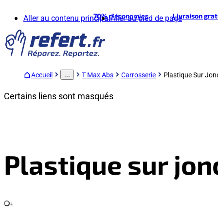
70%
d'économies
Livraison gra
Aller au contenu principal
Aller au pied de page
Accueil
T Max Abs
Carrosserie
Plastique Sur Jon
...
Certains liens sont masqués
Plastique sur jo
+