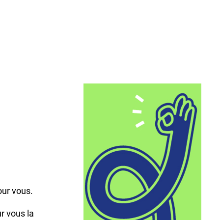
,
our vous.
r vous la