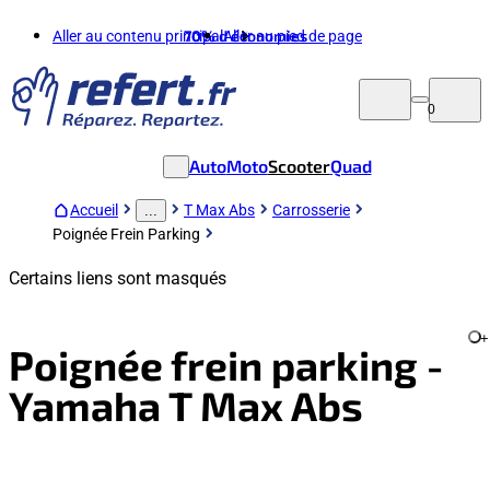
Aller au contenu principal
70%
d'économies
Aller au pied de page
0
Auto
Moto
Scooter
Quad
Accueil
T Max Abs
Carrosserie
...
Poignée Frein Parking
Certains liens sont masqués
+
Poignée frein parking -
Yamaha T Max Abs