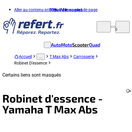
Aller au contenu principal
70%
d'économies
Aller au pied de page
0
Auto
Moto
Scooter
Quad
Accueil
T Max Abs
Carrosserie
...
Robinet D'essence
Certains liens sont masqués
+
Robinet d'essence -
Yamaha T Max Abs