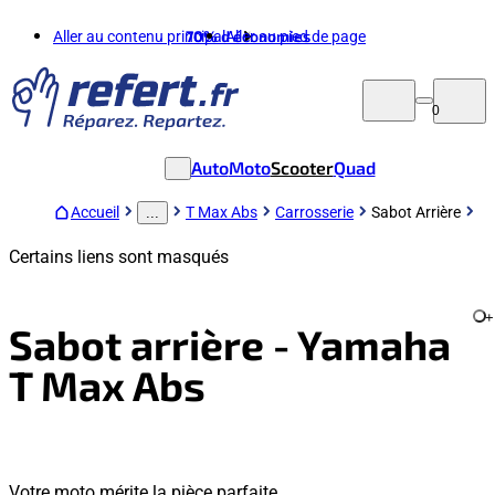
Aller au contenu principal
70%
d'économies
Aller au pied de page
0
Auto
Moto
Scooter
Quad
Accueil
T Max Abs
Carrosserie
Sabot Arrière
...
Certains liens sont masqués
+
Sabot arrière - Yamaha
T Max Abs
Votre moto mérite la pièce parfaite.