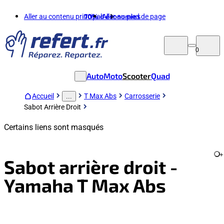
Aller au contenu principal
70%
d'économies
Aller au pied de page
0
Auto
Moto
Scooter
Quad
Accueil
T Max Abs
Carrosserie
...
Sabot Arrière Droit
Certains liens sont masqués
+
Sabot arrière droit -
Yamaha T Max Abs