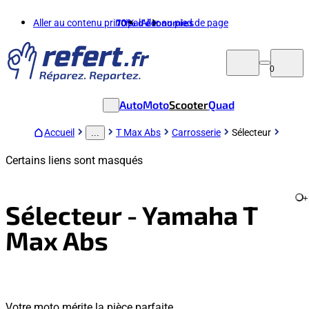
Aller au contenu principal
70%
d'économies
Aller au pied de page
0
Auto
Moto
Scooter
Quad
Accueil
T Max Abs
Carrosserie
Sélecteur
...
Certains liens sont masqués
+
Sélecteur - Yamaha T
Max Abs
Votre moto mérite la pièce parfaite.