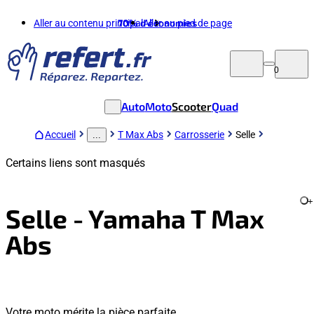
Aller au contenu principal
70%
d'économies
Aller au pied de page
0
Auto
Moto
Scooter
Quad
Accueil
T Max Abs
Carrosserie
Selle
...
Certains liens sont masqués
+
Selle - Yamaha T Max
Abs
Votre moto mérite la pièce parfaite.