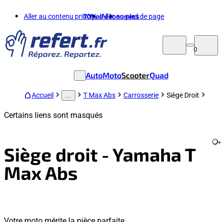
Aller au contenu principal
70%
d'économies
Aller au pied de page
0
Auto
Moto
Scooter
Quad
Accueil
T Max Abs
Carrosserie
Siège Droit
...
Certains liens sont masqués
+
Siège droit - Yamaha T
Max Abs
Votre moto mérite la pièce parfaite.