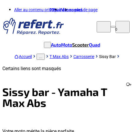
Aller au contenu principal
70%
d'économies
Aller au pied de page
0
Auto
Moto
Scooter
Quad
Accueil
T Max Abs
Carrosserie
Sissy Bar
...
Certains liens sont masqués
+
Sissy bar - Yamaha T
Max Abs
Votre moto mérite la pièce parfaite.