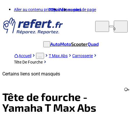
Aller au contenu principal
70%
d'économies
Aller au pied de page
0
Auto
Moto
Scooter
Quad
Accueil
T Max Abs
Carrosserie
...
Tête De Fourche
Certains liens sont masqués
+
Tête de fourche -
Yamaha T Max Abs