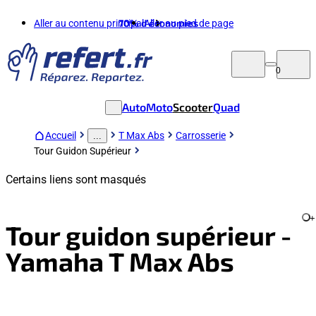
Aller au contenu principal
70%
d'économies
Aller au pied de page
0
Auto
Moto
Scooter
Quad
Accueil
T Max Abs
Carrosserie
...
Tour Guidon Supérieur
Certains liens sont masqués
+
Tour guidon supérieur -
Yamaha T Max Abs