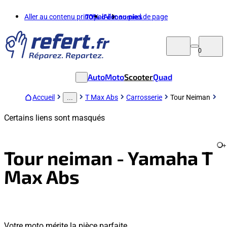
Aller au contenu principal
70%
d'économies
Aller au pied de page
0
Auto
Moto
Scooter
Quad
Accueil
T Max Abs
Carrosserie
Tour Neiman
...
Certains liens sont masqués
+
Tour neiman - Yamaha T
Max Abs
Votre moto mérite la pièce parfaite.