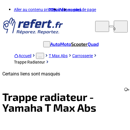
Aller au contenu principal
70%
d'économies
Aller au pied de page
0
Auto
Moto
Scooter
Quad
Accueil
T Max Abs
Carrosserie
...
Trappe Radiateur
Certains liens sont masqués
+
Trappe radiateur -
Yamaha T Max Abs