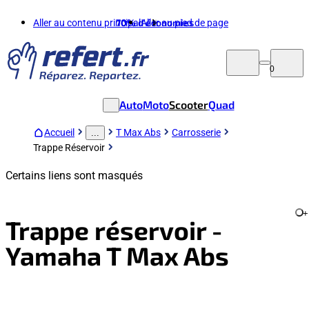
Aller au contenu principal
70%
d'économies
Aller au pied de page
0
Auto
Moto
Scooter
Quad
Accueil
T Max Abs
Carrosserie
...
Trappe Réservoir
Certains liens sont masqués
+
Trappe réservoir -
Yamaha T Max Abs