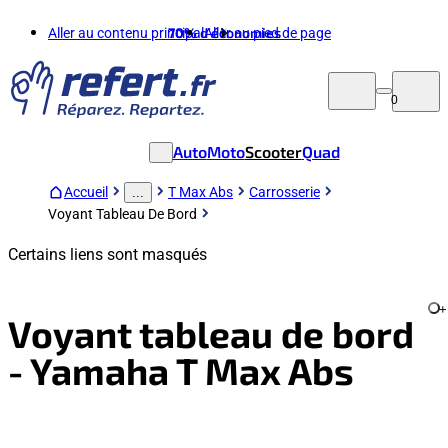
Aller au contenu principal
70%
d'économies
Aller au pied de page
0
Auto
Moto
Scooter
Quad
Accueil
T Max Abs
Carrosserie
...
Voyant Tableau De Bord
Certains liens sont masqués
+
Voyant tableau de bord
- Yamaha T Max Abs