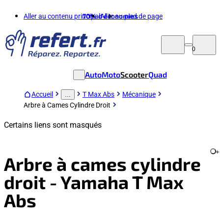
Aller au contenu principal
70%
d'économies
Aller au pied de page
0
Auto
Moto
Scooter
Quad
Accueil
T Max Abs
Mécanique
...
Arbre à Cames Cylindre Droit
Certains liens sont masqués
+
Arbre à cames cylindre
droit - Yamaha T Max
Abs