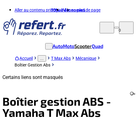
Aller au contenu principal
70%
d'économies
Aller au pied de page
0
Auto
Moto
Scooter
Quad
Accueil
T Max Abs
Mécanique
...
Boîtier Gestion Abs
Certains liens sont masqués
+
Boîtier gestion ABS -
Yamaha T Max Abs