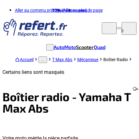
Aller au contenu principal
70%
d'économies
Aller au pied de page
0
Auto
Moto
Scooter
Quad
Accueil
T Max Abs
Mécanique
Boîtier Radio
...
Certains liens sont masqués
+
Boîtier radio - Yamaha T
Max Abs
Votre moto mérite la pièce parfaite.