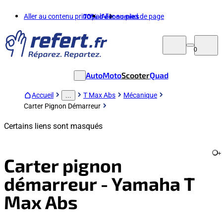
Aller au contenu principal
70%
d'économies
Aller au pied de page
0
Auto
Moto
Scooter
Quad
Accueil
T Max Abs
Mécanique
...
Carter Pignon Démarreur
Certains liens sont masqués
+
Carter pignon
démarreur - Yamaha T
Max Abs