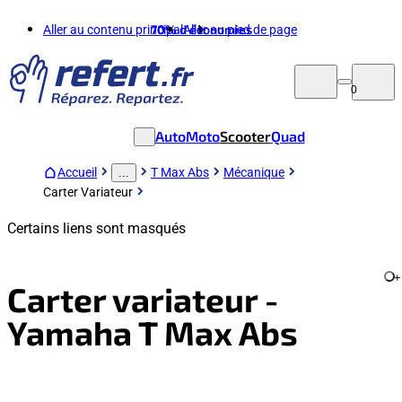
Aller au contenu principal
70%
d'économies
Aller au pied de page
0
Auto
Moto
Scooter
Quad
Accueil
T Max Abs
Mécanique
...
Carter Variateur
Certains liens sont masqués
+
Carter variateur -
Yamaha T Max Abs