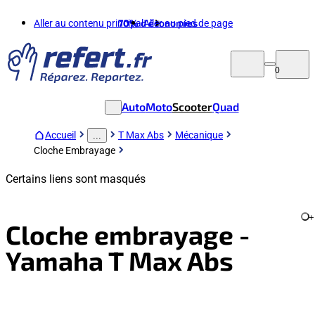
Aller au contenu principal
70%
d'économies
Aller au pied de page
0
Auto
Moto
Scooter
Quad
Accueil
T Max Abs
Mécanique
...
Cloche Embrayage
Certains liens sont masqués
+
Cloche embrayage -
Yamaha T Max Abs