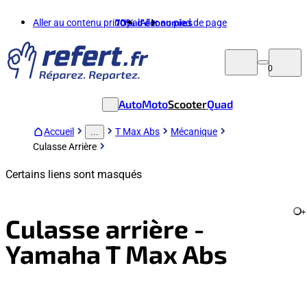
Aller au contenu principal
70%
d'économies
Aller au pied de page
0
Auto
Moto
Scooter
Quad
Accueil
T Max Abs
Mécanique
...
Culasse Arrière
Certains liens sont masqués
+
Culasse arrière -
Yamaha T Max Abs