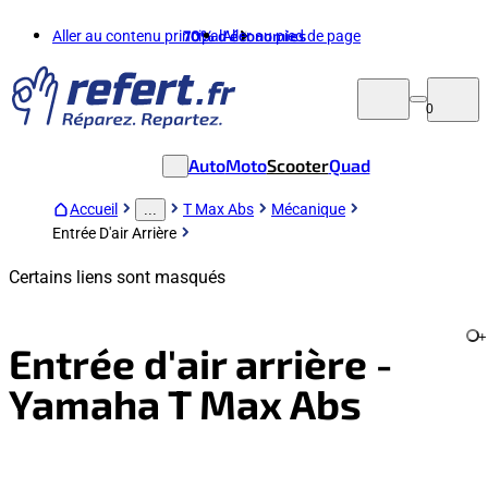
Aller au contenu principal
70%
d'économies
Aller au pied de page
0
Auto
Moto
Scooter
Quad
Accueil
T Max Abs
Mécanique
...
Entrée D'air Arrière
Certains liens sont masqués
+
Entrée d'air arrière -
Yamaha T Max Abs