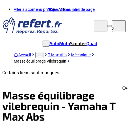
Aller au contenu principal
70%
d'économies
Aller au pied de page
0
Auto
Moto
Scooter
Quad
Accueil
T Max Abs
Mécanique
...
Masse équilibrage Vilebrequin
Certains liens sont masqués
+
Masse équilibrage
vilebrequin - Yamaha T
Max Abs