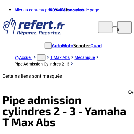
Aller au contenu principal
70%
d'économies
Aller au pied de page
0
Auto
Moto
Scooter
Quad
Accueil
T Max Abs
Mécanique
...
Pipe Admission Cylindres 2 - 3
Certains liens sont masqués
+
Pipe admission
cylindres 2 - 3 - Yamaha
T Max Abs