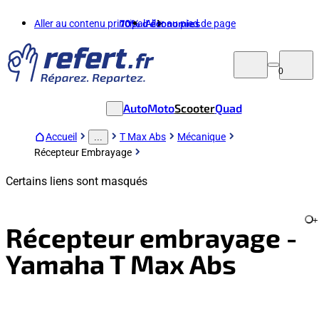
Aller au contenu principal
70%
d'économies
Aller au pied de page
0
Auto
Moto
Scooter
Quad
Accueil
T Max Abs
Mécanique
...
Récepteur Embrayage
Certains liens sont masqués
+
Récepteur embrayage -
Yamaha T Max Abs