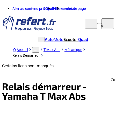
Aller au contenu principal
70%
d'économies
Aller au pied de page
0
Auto
Moto
Scooter
Quad
Accueil
T Max Abs
Mécanique
...
Relais Démarreur
Certains liens sont masqués
+
Relais démarreur -
Yamaha T Max Abs