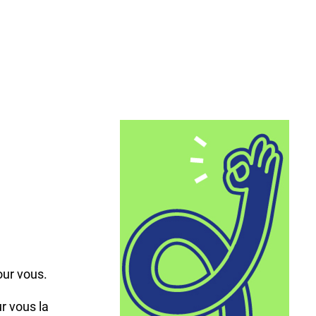
,
our vous.
r vous la