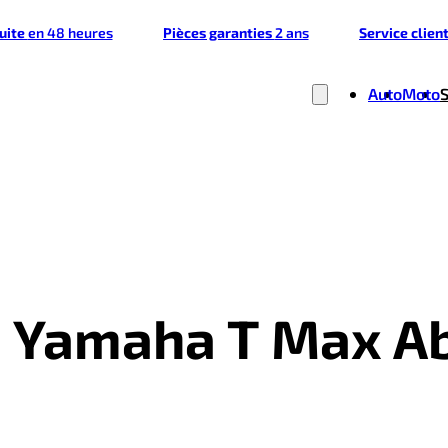
tuite
en 48 heures
Pièces garanties
2 ans
Service clien
Auto
Moto
- Yamaha T Max A