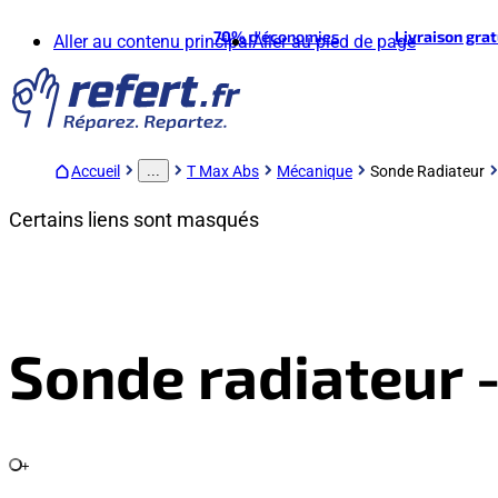
70%
d'économies
Livraison gra
Aller au contenu principal
Aller au pied de page
Accueil
T Max Abs
Mécanique
Sonde Radiateur
...
Certains liens sont masqués
Sonde radiateur 
+