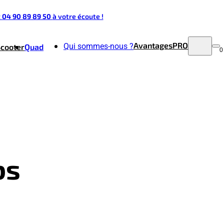
t 04 90 89 89 50
à votre écoute !
Avantages
PRO
Qui sommes-nous ?
Scooter
Quad
0
bs