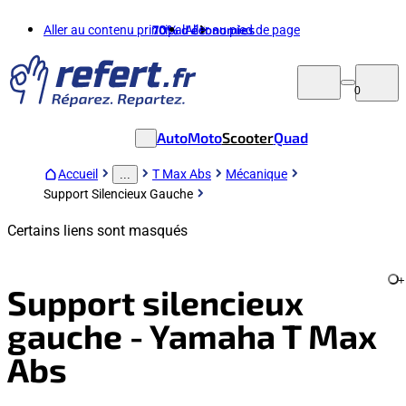
Aller au contenu principal
70%
d'économies
Aller au pied de page
0
Auto
Moto
Scooter
Quad
Accueil
T Max Abs
Mécanique
...
Support Silencieux Gauche
Certains liens sont masqués
+
Support silencieux
gauche - Yamaha T Max
Abs