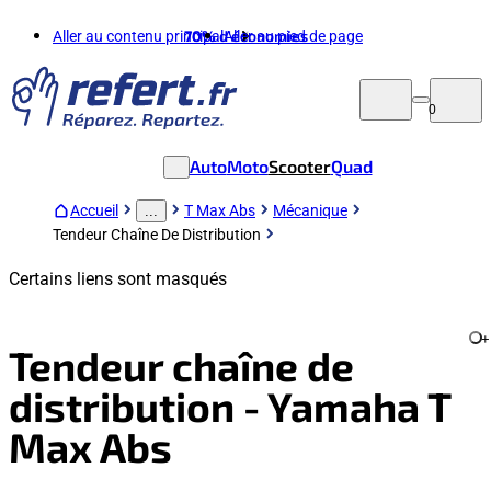
Aller au contenu principal
70%
d'économies
Aller au pied de page
0
Auto
Moto
Scooter
Quad
Accueil
T Max Abs
Mécanique
...
Tendeur Chaîne De Distribution
Certains liens sont masqués
+
Tendeur chaîne de
distribution - Yamaha T
Max Abs