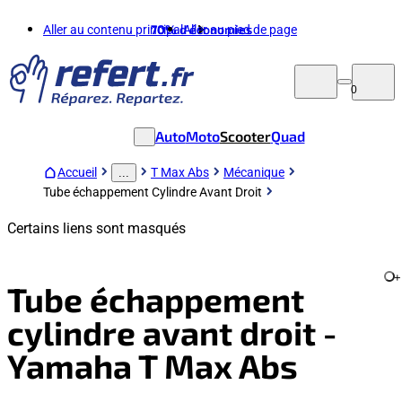
Aller au contenu principal
70%
d'économies
Aller au pied de page
0
Auto
Moto
Scooter
Quad
Accueil
T Max Abs
Mécanique
...
Tube échappement Cylindre Avant Droit
Certains liens sont masqués
+
Tube échappement
cylindre avant droit -
Yamaha T Max Abs