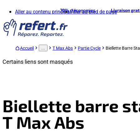
70%
d'économies
Livraison gra
Aller au contenu principal
Aller au pied de page
Accueil
T Max Abs
Partie Cycle
Biellette Barre Sta
...
Certains liens sont masqués
Biellette barre s
T Max Abs