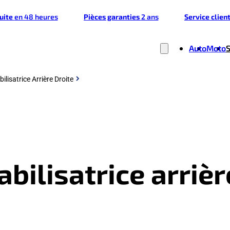
tuite
en 48 heures
Pièces garanties
2 ans
Service clien
Auto
Moto
bilisatrice Arrière Droite
tabilisatrice arriè