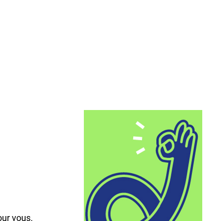
,
our vous.