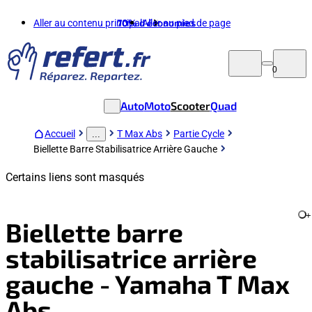
Aller au contenu principal
70%
d'économies
Aller au pied de page
0
Auto
Moto
Scooter
Quad
Accueil
T Max Abs
Partie Cycle
...
Biellette Barre Stabilisatrice Arrière Gauche
Certains liens sont masqués
+
Biellette barre
stabilisatrice arrière
gauche - Yamaha T Max
Abs