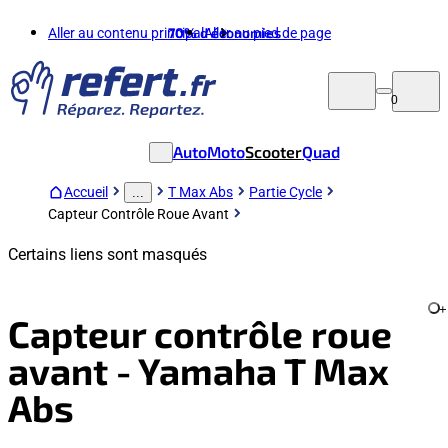
Aller au contenu principal
70%
d'économies
Aller au pied de page
0
Auto
Moto
Scooter
Quad
Accueil
T Max Abs
Partie Cycle
...
Capteur Contrôle Roue Avant
Certains liens sont masqués
+
Capteur contrôle roue
avant - Yamaha T Max
Abs