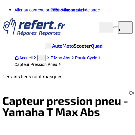
Aller au contenu principal
70%
d'économies
Aller au pied de page
0
Auto
Moto
Scooter
Quad
Accueil
T Max Abs
Partie Cycle
...
Capteur Pression Pneu
Certains liens sont masqués
+
Capteur pression pneu -
Yamaha T Max Abs