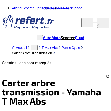
Aller au contenu principal
70%
d'économies
Aller au pied de page
0
Auto
Moto
Scooter
Quad
Accueil
T Max Abs
Partie Cycle
...
Carter Arbre Transmission
Certains liens sont masqués
+
Carter arbre
transmission - Yamaha
T Max Abs