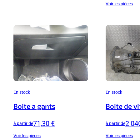
Voir les pièces
En stock
En stock
Boite a gants
Boite de v
71,30 €
2 04
à partir de
à partir de
Voir les pièces
Voir les pièces