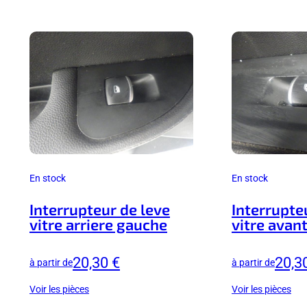
En stock
En stock
Interrupteur de leve
Interrupte
vitre arriere gauche
vitre avant
20,30 €
20,3
à partir de
à partir de
Voir les pièces
Voir les pièces