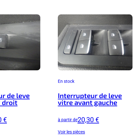
En stock
ur de leve
Interrupteur de leve
 droit
vitre avant gauche
0 €
20,30 €
à partir de
Voir les pièces