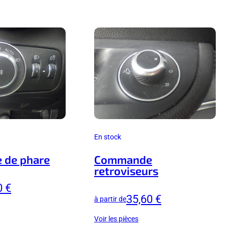
En stock
 de phare
Commande
retroviseurs
0 €
35,60 €
à partir de
Voir les pièces