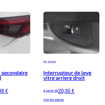
En stock
e secondaire
Interrupteur de leve
)
vitre arriere droit
38 €
20,30 €
à partir de
Voir les pièces