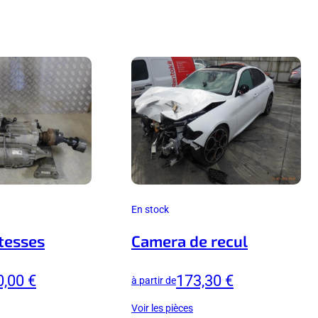
En stock
itesses
Camera de recul
0,00 €
173,30 €
à partir de
Voir les pièces