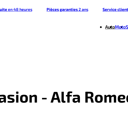
tuite
en 48 heures
Pièces garanties
2 ans
Service clien
Auto
Moto
casion - Alfa Rome