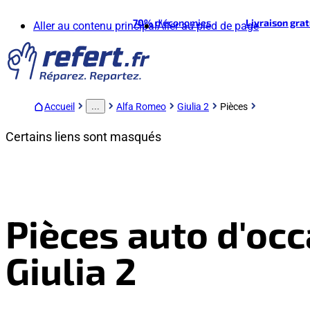
70%
d'économies
Livraison gra
Aller au contenu principal
Aller au pied de page
Accueil
Alfa Romeo
Giulia 2
Pièces
...
Certains liens sont masqués
Pièces auto d'oc
Giulia 2