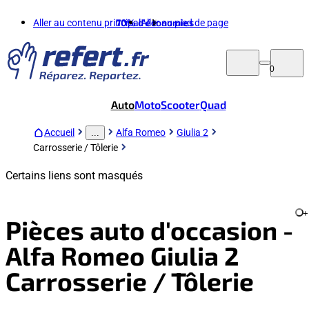
Aller au contenu principal
70%
d'économies
Aller au pied de page
0
Auto
Moto
Scooter
Quad
Accueil
Alfa Romeo
Giulia 2
...
Carrosserie / Tôlerie
Certains liens sont masqués
+
Pièces auto d'occasion -
Alfa Romeo Giulia 2
Carrosserie / Tôlerie